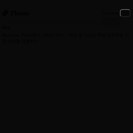
Launch app
Blog
/
Securitize, Plume에서 서비스 개시… 28만 명 이상의 RWA 보유자와 기
관 자산을 연결하다
General · November 20, 2025
Securitize, Plume에서 서비스
개시… 28만 명 이상의 RWA 보